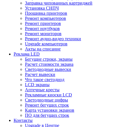
Заправка чипованных картриджей
Установка СНПЧ
Прошивка принтеров
Ремонт компьютеров
Ремонт принтеров
Ремонт ноутбуков
Ремонт мониторов
Ремонт аудио-видео техники
Upgrade компьютеров
Акты на списание
Реклама LED
Бегущие строки, экраны
Расчет стоимости экрана
Светодиодные вывески
Расчет вывески
Что такое светодиод
LCD экраны
Аптечные кресты
Рекламные киоски LCD
Светодиодные цифры
Ремонт бегущих строк
Карта установки экранов
ПО для бегущих строк
Контакты
Upgrade в Центре