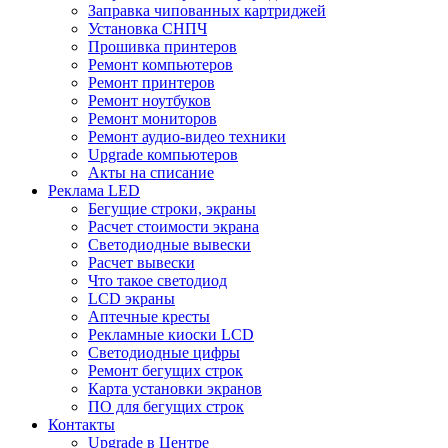
Заправка чипованных картриджей
Установка СНПЧ
Прошивка принтеров
Ремонт компьютеров
Ремонт принтеров
Ремонт ноутбуков
Ремонт мониторов
Ремонт аудио-видео техники
Upgrade компьютеров
Акты на списание
Реклама LED
Бегущие строки, экраны
Расчет стоимости экрана
Светодиодные вывески
Расчет вывески
Что такое светодиод
LCD экраны
Аптечные кресты
Рекламные киоски LCD
Светодиодные цифры
Ремонт бегущих строк
Карта установки экранов
ПО для бегущих строк
Контакты
Upgrade в Центре