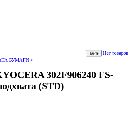
Нет товаров
АТА БУМАГИ
>
OCERA 302F906240 FS-
подхвата (STD)