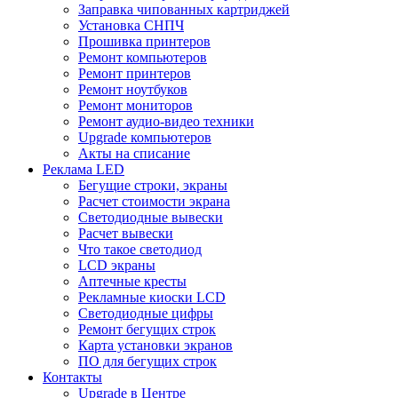
Заправка чипованных картриджей
Установка СНПЧ
Прошивка принтеров
Ремонт компьютеров
Ремонт принтеров
Ремонт ноутбуков
Ремонт мониторов
Ремонт аудио-видео техники
Upgrade компьютеров
Акты на списание
Реклама LED
Бегущие строки, экраны
Расчет стоимости экрана
Светодиодные вывески
Расчет вывески
Что такое светодиод
LCD экраны
Аптечные кресты
Рекламные киоски LCD
Светодиодные цифры
Ремонт бегущих строк
Карта установки экранов
ПО для бегущих строк
Контакты
Upgrade в Центре