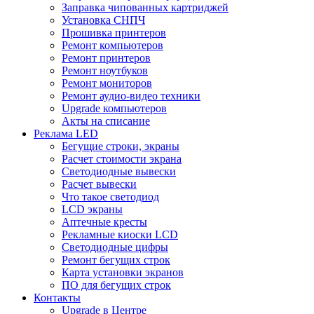
Заправка чипованных картриджей
Установка СНПЧ
Прошивка принтеров
Ремонт компьютеров
Ремонт принтеров
Ремонт ноутбуков
Ремонт мониторов
Ремонт аудио-видео техники
Upgrade компьютеров
Акты на списание
Реклама LED
Бегущие строки, экраны
Расчет стоимости экрана
Светодиодные вывески
Расчет вывески
Что такое светодиод
LCD экраны
Аптечные кресты
Рекламные киоски LCD
Светодиодные цифры
Ремонт бегущих строк
Карта установки экранов
ПО для бегущих строк
Контакты
Upgrade в Центре