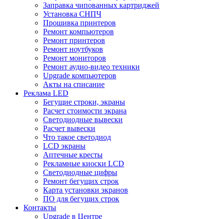
Заправка чипованных картриджей
Установка СНПЧ
Прошивка принтеров
Ремонт компьютеров
Ремонт принтеров
Ремонт ноутбуков
Ремонт мониторов
Ремонт аудио-видео техники
Upgrade компьютеров
Акты на списание
Реклама LED
Бегущие строки, экраны
Расчет стоимости экрана
Светодиодные вывески
Расчет вывески
Что такое светодиод
LCD экраны
Аптечные кресты
Рекламные киоски LCD
Светодиодные цифры
Ремонт бегущих строк
Карта установки экранов
ПО для бегущих строк
Контакты
Upgrade в Центре