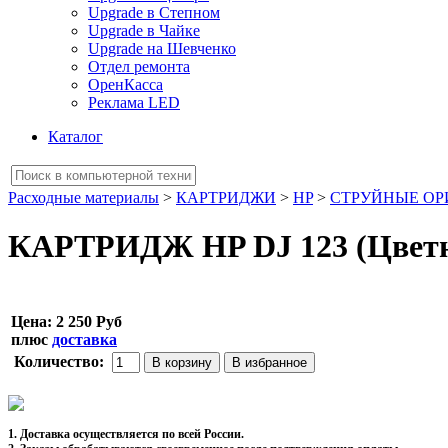
Upgrade в Степном
Upgrade в Чайке
Upgrade на Шевченко
Отдел ремонта
ОренКасса
Реклама LED
Каталог
Расходные материалы
>
КАРТРИДЖИ
>
HP
>
СТРУЙНЫЕ О
КАРТРИДЖ HP DJ 123 (Цветно
Цена:
2 250 Руб
плюс
доставка
Количество:
1. Доставка осуществляется по всей России.