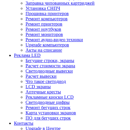
Заправка чипованных картриджей
Установка СНПЧ
Прошивка принтеров
Ремонт компьютеров
Ремонт принтеров
Ремонт ноутбуков
Ремонт мониторов
Ремонт аудио-видео техники
Upgrade компьютеров
Акты на списание
Реклама LED
Бегущие строки, экраны
Расчет стоимости экрана
Светодиодные вывески
Расчет вывески
Что такое светодиод
LCD экраны
Аптечные кресты
Рекламные киоски LCD
Светодиодные цифры
Ремонт бегущих строк
Карта установки экранов
ПО для бегущих строк
Контакты
Upgrade в Центре