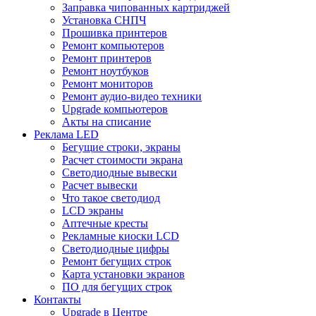
Заправка чипованных картриджей
Установка СНПЧ
Прошивка принтеров
Ремонт компьютеров
Ремонт принтеров
Ремонт ноутбуков
Ремонт мониторов
Ремонт аудио-видео техники
Upgrade компьютеров
Акты на списание
Реклама LED
Бегущие строки, экраны
Расчет стоимости экрана
Светодиодные вывески
Расчет вывески
Что такое светодиод
LCD экраны
Аптечные кресты
Рекламные киоски LCD
Светодиодные цифры
Ремонт бегущих строк
Карта установки экранов
ПО для бегущих строк
Контакты
Upgrade в Центре