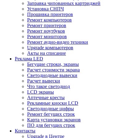
Заправка чипованных картриджей
Установка СНПЧ
Прошивка принтеров
Ремонт компьютеров
Ремонт принтеров
Ремонт ноутбуков
Ремонт мониторов
Ремонт аудио-видео техники
Upgrade компьютеров
Акты на списание
Реклама LED
Бегущие строки, экраны
Расчет стоимости экрана
Светодиодные вывески
Расчет вывески
Что такое светодиод
LCD экраны
Аптечные кресты
Рекламные киоски LCD
Светодиодные цифры
Ремонт бегущих строк
Карта установки экранов
ПО для бегущих строк
Контакты
Upgrade в Центре