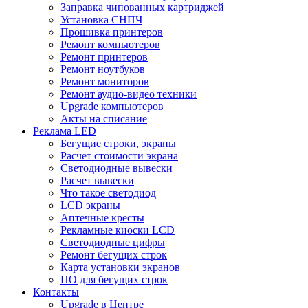
Заправка чипованных картриджей
Установка СНПЧ
Прошивка принтеров
Ремонт компьютеров
Ремонт принтеров
Ремонт ноутбуков
Ремонт мониторов
Ремонт аудио-видео техники
Upgrade компьютеров
Акты на списание
Реклама LED
Бегущие строки, экраны
Расчет стоимости экрана
Светодиодные вывески
Расчет вывески
Что такое светодиод
LCD экраны
Аптечные кресты
Рекламные киоски LCD
Светодиодные цифры
Ремонт бегущих строк
Карта установки экранов
ПО для бегущих строк
Контакты
Upgrade в Центре