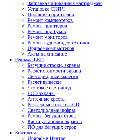
Заправка чипованных картриджей
Установка СНПЧ
Прошивка принтеров
Ремонт компьютеров
Ремонт принтеров
Ремонт ноутбуков
Ремонт мониторов
Ремонт аудио-видео техники
Upgrade компьютеров
Акты на списание
Реклама LED
Бегущие строки, экраны
Расчет стоимости экрана
Светодиодные вывески
Расчет вывески
Что такое светодиод
LCD экраны
Аптечные кресты
Рекламные киоски LCD
Светодиодные цифры
Ремонт бегущих строк
Карта установки экранов
ПО для бегущих строк
Контакты
Upgrade в Центре