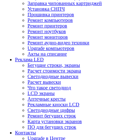
Заправка чипованных картриджей
Установка СНПЧ
Прошивка принтеров
Ремонт компьютеров
Ремонт принтеров
Ремонт ноутбуков
Ремонт мониторов
Ремонт аудио-видео техники
Upgrade компьютеров
Акты на списание
Реклама LED
Бегущие строки, экраны
Расчет стоимости экрана
Светодиодные вывески
Расчет вывески
Что такое светодиод
LCD экраны
Аптечные кресты
Рекламные киоски LCD
Светодиодные цифры
Ремонт бегущих строк
Карта установки экранов
ПО для бегущих строк
Контакты
Upgrade в Центре