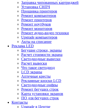
Заправка чипованных картриджей
Установка СНПЧ
Прошивка принтеров
Ремонт компьютеров
Ремонт принтеров
Ремонт ноутбуков
Ремонт мониторов
Ремонт аудио-видео техники
Upgrade компьютеров
Акты на списание
Реклама LED
Бегущие строки, экраны
Расчет стоимости экрана
Светодиодные вывески
Расчет вывески
Что такое светодиод
LCD экраны
Аптечные кресты
Рекламные киоски LCD
Светодиодные цифры
Ремонт бегущих строк
Карта установки экранов
ПО для бегущих строк
Контакты
Upgrade в Центре