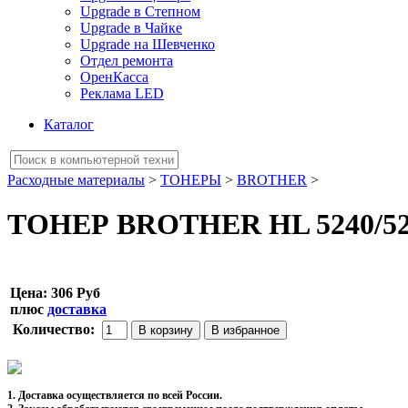
Upgrade в Степном
Upgrade в Чайке
Upgrade на Шевченко
Отдел ремонта
ОренКасса
Реклама LED
Каталог
Расходные материалы
>
ТОНЕРЫ
>
BROTHER
>
ТОНЕР BROTHER HL 5240/5250
Цена:
306 Руб
плюс
доставка
Количество:
1. Доставка осуществляется по всей России.