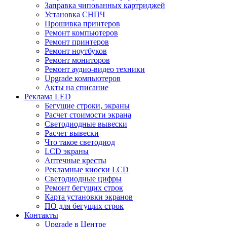
Заправка чипованных картриджей
Установка СНПЧ
Прошивка принтеров
Ремонт компьютеров
Ремонт принтеров
Ремонт ноутбуков
Ремонт мониторов
Ремонт аудио-видео техники
Upgrade компьютеров
Акты на списание
Реклама LED
Бегущие строки, экраны
Расчет стоимости экрана
Светодиодные вывески
Расчет вывески
Что такое светодиод
LCD экраны
Аптечные кресты
Рекламные киоски LCD
Светодиодные цифры
Ремонт бегущих строк
Карта установки экранов
ПО для бегущих строк
Контакты
Upgrade в Центре