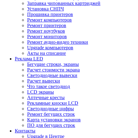
Заправка чипованных картриджей
Установка СНПЧ
Прошивка принтеров
Ремонт компьютеров
Ремонт принтеров
Ремонт ноутбуков
Ремонт мониторов
Ремонт аудио-видео техники
Upgrade компьютеров
Акты на списание
Реклама LED
Бегущие строки, экраны
Расчет стоимости экрана
Светодиодные вывески
Расчет вывески
Что такое светодиод
LCD экраны
Аптечные кресты
Рекламные киоски LCD
Светодиодные цифры
Ремонт бегущих строк
Карта установки экранов
ПО для бегущих строк
Контакты
Upgrade в Центре