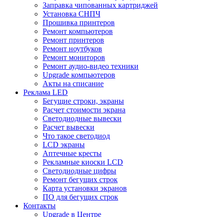
Заправка чипованных картриджей
Установка СНПЧ
Прошивка принтеров
Ремонт компьютеров
Ремонт принтеров
Ремонт ноутбуков
Ремонт мониторов
Ремонт аудио-видео техники
Upgrade компьютеров
Акты на списание
Реклама LED
Бегущие строки, экраны
Расчет стоимости экрана
Светодиодные вывески
Расчет вывески
Что такое светодиод
LCD экраны
Аптечные кресты
Рекламные киоски LCD
Светодиодные цифры
Ремонт бегущих строк
Карта установки экранов
ПО для бегущих строк
Контакты
Upgrade в Центре