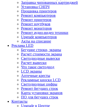
Заправка чипованных картриджей
Установка СНПЧ
Прошивка принтеров
Ремонт компьютеров
Ремонт принтеров
Ремонт ноутбуков
Ремонт мониторов
Ремонт аудио-видео техники
Upgrade компьютеров
Акты на списание
Реклама LED
Бегущие строки, экраны
Расчет стоимости экрана
Светодиодные вывески
Расчет вывески
Что такое светодиод
LCD экраны
Аптечные кресты
Рекламные киоски LCD
Светодиодные цифры
Ремонт бегущих строк
Карта установки экранов
ПО для бегущих строк
Контакты
Upgrade в Центре