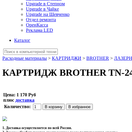
Upgrade в Степном
Upgrade в Чайке
Upgrade на Шевченко
Отдел ремонта
ОренКасса
Реклама LED
Каталог
Расходные материалы
>
КАРТРИДЖИ
>
BROTHER
>
ЛАЗЕР
КАРТРИДЖ BROTHER TN-241B 
Цена:
1 170 Руб
плюс
доставка
Количество:
1. Доставка осуществляется по всей России.