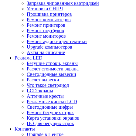
Заправка чипованных картриджей
Установка СНПЧ
Прошивка принтеров
Ремонт компьютеров
Ремонт принтеров
Ремонт ноутбуков
Ремонт мониторов
Ремонт аудио-видео техники
Upgrade компьютеров
Акты на списание
Реклама LED
Бегущие строки, экраны
Расчет стоимости экрана
Светодиодные вывески
Расчет вывески
Что такое светодиод
LCD экраны
Аптечные кресты
Рекламные киоски LCD
Светодиодные цифры
Ремонт бегущих строк
Карта установки экранов
ПО для бегущих строк
Контакты
Upgrade в Центре