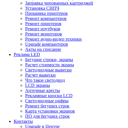
Заправка чипованных картриджей
Установка СНПЧ
Прошивка принтеров
Ремонт компьютеров
Ремонт принтеров
Ремонт ноутбуков
Ремонт мониторов
Ремонт аудио-видео техники
Upgrade компьютеров
Акты на списание
Реклама LED
Бегущие строки, экраны
Расчет стоимости экрана
Светодиодные вывески
Расчет вывески
Что такое светодиод
LCD экраны
Аптечные кресты
Рекламные киоски LCD
Светодиодные цифры
Ремонт бегущих строк
Карта установки экранов
ПО для бегущих строк
Контакты
Upgrade в Центре