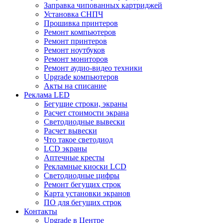
Заправка чипованных картриджей
Установка СНПЧ
Прошивка принтеров
Ремонт компьютеров
Ремонт принтеров
Ремонт ноутбуков
Ремонт мониторов
Ремонт аудио-видео техники
Upgrade компьютеров
Акты на списание
Реклама LED
Бегущие строки, экраны
Расчет стоимости экрана
Светодиодные вывески
Расчет вывески
Что такое светодиод
LCD экраны
Аптечные кресты
Рекламные киоски LCD
Светодиодные цифры
Ремонт бегущих строк
Карта установки экранов
ПО для бегущих строк
Контакты
Upgrade в Центре