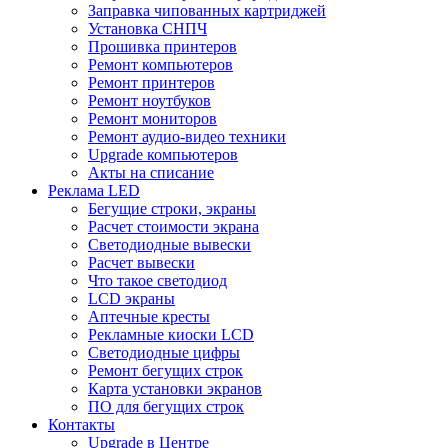
Заправка чипованных картриджей
Установка СНПЧ
Прошивка принтеров
Ремонт компьютеров
Ремонт принтеров
Ремонт ноутбуков
Ремонт мониторов
Ремонт аудио-видео техники
Upgrade компьютеров
Акты на списание
Реклама LED
Бегущие строки, экраны
Расчет стоимости экрана
Светодиодные вывески
Расчет вывески
Что такое светодиод
LCD экраны
Аптечные кресты
Рекламные киоски LCD
Светодиодные цифры
Ремонт бегущих строк
Карта установки экранов
ПО для бегущих строк
Контакты
Upgrade в Центре