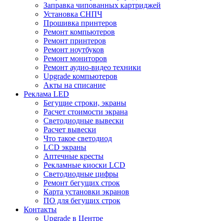
Заправка чипованных картриджей
Установка СНПЧ
Прошивка принтеров
Ремонт компьютеров
Ремонт принтеров
Ремонт ноутбуков
Ремонт мониторов
Ремонт аудио-видео техники
Upgrade компьютеров
Акты на списание
Реклама LED
Бегущие строки, экраны
Расчет стоимости экрана
Светодиодные вывески
Расчет вывески
Что такое светодиод
LCD экраны
Аптечные кресты
Рекламные киоски LCD
Светодиодные цифры
Ремонт бегущих строк
Карта установки экранов
ПО для бегущих строк
Контакты
Upgrade в Центре