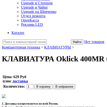
Upgrade в Степном
Upgrade в Чайке
Upgrade на Шевченко
Отдел ремонта
ОренКасса
Реклама LED
Каталог
Нет товаров
Компьютерная техника
>
КЛАВИАТУРЫ
>
КЛАВИАТУРА Oklick 400MR бе
Цена:
629 Руб
плюс
доставка
Количество:
1. Доставка осуществляется по всей России.