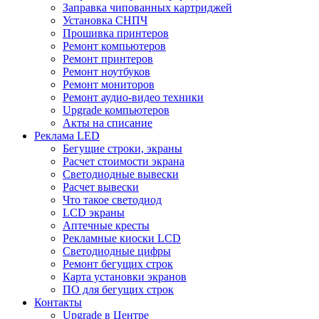
Заправка чипованных картриджей
Установка СНПЧ
Прошивка принтеров
Ремонт компьютеров
Ремонт принтеров
Ремонт ноутбуков
Ремонт мониторов
Ремонт аудио-видео техники
Upgrade компьютеров
Акты на списание
Реклама LED
Бегущие строки, экраны
Расчет стоимости экрана
Светодиодные вывески
Расчет вывески
Что такое светодиод
LCD экраны
Аптечные кресты
Рекламные киоски LCD
Светодиодные цифры
Ремонт бегущих строк
Карта установки экранов
ПО для бегущих строк
Контакты
Upgrade в Центре