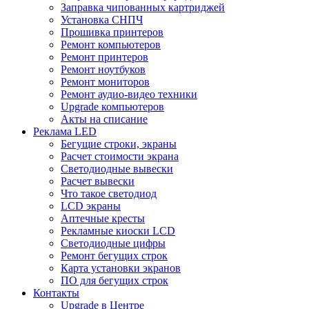
Заправка чипованных картриджей
Установка СНПЧ
Прошивка принтеров
Ремонт компьютеров
Ремонт принтеров
Ремонт ноутбуков
Ремонт мониторов
Ремонт аудио-видео техники
Upgrade компьютеров
Акты на списание
Реклама LED
Бегущие строки, экраны
Расчет стоимости экрана
Светодиодные вывески
Расчет вывески
Что такое светодиод
LCD экраны
Аптечные кресты
Рекламные киоски LCD
Светодиодные цифры
Ремонт бегущих строк
Карта установки экранов
ПО для бегущих строк
Контакты
Upgrade в Центре