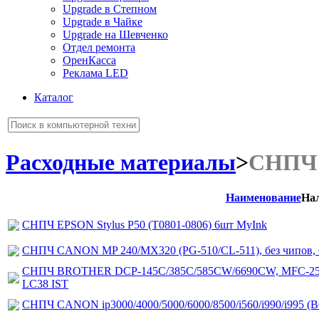
Upgrade в Степном
Upgrade в Чайке
Upgrade на Шевченко
Отдел ремонта
ОренКасса
Реклама LED
Каталог
Расходные материалы
>
СНПЧ
Наименование
На
СНПЧ EPSON Stylus P50 (T0801-0806) 6шт MyInk
СНПЧ CANON MP 240/MX320 (PG-510/CL-511), без чипов, б
СНПЧ BROTHER DCP-145C/385C/585CW/6690CW, MFC-250
LC38 IST
СНПЧ CANON ip3000/4000/5000/6000/8500/i560/i990/i995 (BC