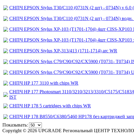
СНПЧ EPSON Stylus T30/C110 (0731N (2 шт) - 0734N) v 6.0 (C
СНПЧ EPSON Stylus T30/C110 (0731N (2 шт) - 0734N) водн. 
СНПЧ EPSON Stylus XP-103 (T1701-1704) 4шт CISS-XP103 
СНПЧ EPSON Stylus XP-103 (T1701-1704) 4шт CISS-XP103 
СНПЧ EPSON Stylus XP-313/413 (1711-1714) arc WR
СНПЧ EPSON Stylus С79/C90/C92/CX5900 (Т0731- Т0734) I
СНПЧ EPSON Stylus С79/C90/C92/CX5900 (Т0731- Т0734) 
СНПЧ HP 177 3110 with chips WR
СНПЧ HP 177 Photosmart 3110/3210/3213/3310/C5175/C5183
IST
СНПЧ HP 178 5 cartridges with chips WR
СНПЧ HP 178 B8550/C6380/5460 HP178 без картриджей зап
Показывать:
Copyright © 2026 UPGRADE Региональный ЦЕНТР ТЕХНОЛ