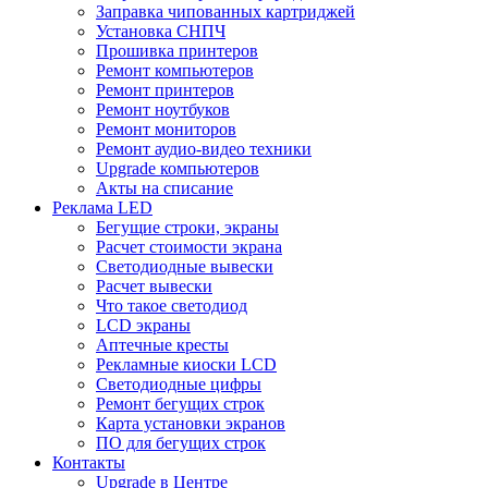
Заправка чипованных картриджей
Установка СНПЧ
Прошивка принтеров
Ремонт компьютеров
Ремонт принтеров
Ремонт ноутбуков
Ремонт мониторов
Ремонт аудио-видео техники
Upgrade компьютеров
Акты на списание
Реклама LED
Бегущие строки, экраны
Расчет стоимости экрана
Светодиодные вывески
Расчет вывески
Что такое светодиод
LCD экраны
Аптечные кресты
Рекламные киоски LCD
Светодиодные цифры
Ремонт бегущих строк
Карта установки экранов
ПО для бегущих строк
Контакты
Upgrade в Центре