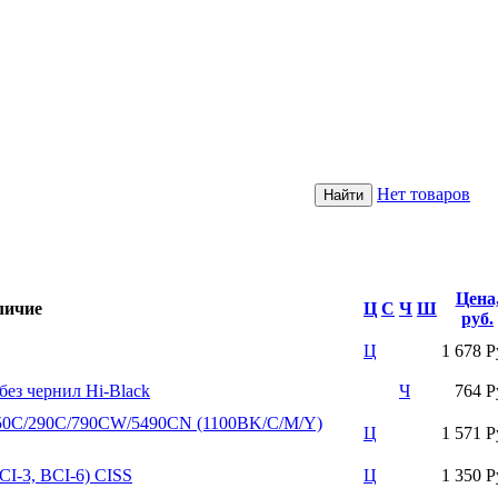
Нет товаров
Цена
личие
Ц
С
Ч
Ш
руб.
Ц
1 678 Р
ез чернил Hi-Black
Ч
764 Р
C/290C/790CW/5490CN (1100BK/C/M/Y)
Ц
1 571 Р
I-3, BCI-6) CISS
Ц
1 350 Р