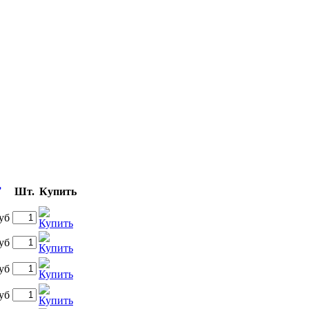
,
Шт.
Купить
уб
уб
уб
уб