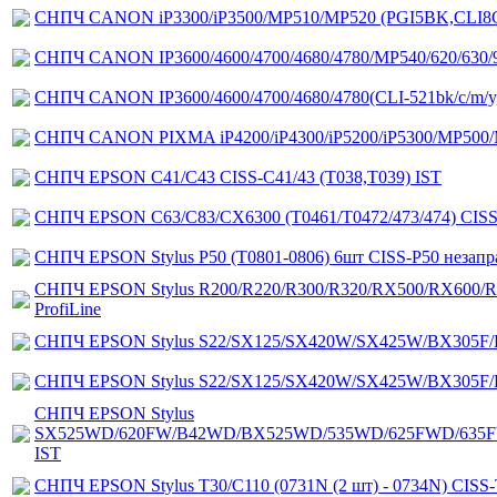
СНПЧ CANON iP3300/iP3500/MP510/MP520 (PGI5BK,CLI8C/
СНПЧ CANON IP3600/4600/4700/4680/4780/MP540/620/630/980 
СНПЧ CANON IP3600/4600/4700/4680/4780(CLI-521bk/c/m/y, P
СНПЧ CANON PIXMA iP4200/iP4300/iP5200/iP5300/MP500/M
СНПЧ EPSON C41/C43 CISS-C41/43 (T038,T039) IST
СНПЧ EPSON C63/C83/CX6300 (T0461/T0472/473/474) CISS
СНПЧ EPSON Stylus P50 (T0801-0806) 6шт CISS-P50 незап
СНПЧ EPSON Stylus R200/R220/R300/R320/RX500/RX600/RX6
ProfiLine
СНПЧ EPSON Stylus S22/SX125/SX420W/SX425W/BX305F/
СНПЧ EPSON Stylus S22/SX125/SX420W/SX425W/BX305F/
СНПЧ EPSON Stylus
SX525WD/620FW/B42WD/BX525WD/535WD/625FWD/635FW
IST
СНПЧ EPSON Stylus T30/C110 (0731N (2 шт) - 0734N) CISS