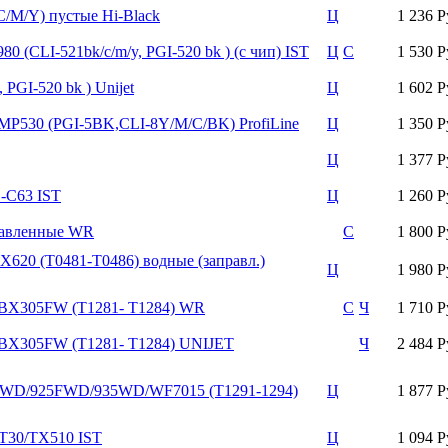
M/Y) пустые Hi-Black
Ц
1 236 Р
(CLI-521bk/c/m/y, PGI-520 bk ) (с чип) ISТ
Ц
С
1 530 Р
GI-520 bk ) Unijet
Ц
1 602 Р
P530 (PGI-5BK,CLI-8Y/M/C/BK) ProfiLine
Ц
1 350 Р
Ц
1 377 Р
-C63 IST
Ц
1 260 Р
равленные WR
С
1 800 Р
20 (T0481-T0486) водные (заправл.)
Ц
1 980 Р
BX305FW (T1281- T1284) WR
С
Ч
1 710 Р
BX305FW (T1281- T1284) UNIJET
Ч
2 484 Р
D/925FWD/935WD/WF7015 (Т1291-1294)
Ц
1 877 Р
-T30/TX510 IST
Ц
1 094 Р