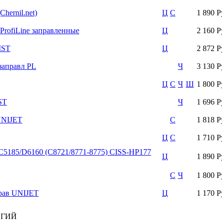
hernil.net)
Ц
С
1 890 Р
ProfiLine заправленные
Ц
2 160 Р
IST
Ц
2 872 Р
заправл PL
Ч
3 130 Р
Ц
С
Ч
Ш
1 800 Р
ST
Ч
1 696 Р
UNIJET
С
1 818 Р
Ц
С
1 710 Р
/C5185/D6160 (C8721/8771-8775) CISS-HP177
Ц
1 890 Р
С
Ч
1 800 Р
рав UNIJET
Ц
1 170 Р
ОГИЙ