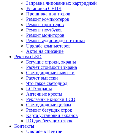
Заправка чипованных картриджей
Установка СНПЧ
Прошивка принтеров
Ремонт компьютеров
Ремонт принтеров
Ремонт ноутбуков
Ремонт мониторов
Ремонт аудио-видео техники
Upgrade компьютеров
Акты на списание
Реклама LED
Бегущие строки, экраны
Расчет стоимости экрана
Светодиодные вывески
Расчет вывески
Что такое светодиод
LCD экраны
Аптечные кресты
Рекламные киоски LCD
Светодиодные цифры
Ремонт бегущих строк
Карта установки экранов
ПО для бегущих строк
Контакты
Upgrade в Центре