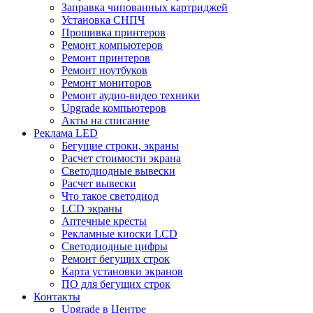
Заправка чипованных картриджей
Установка СНПЧ
Прошивка принтеров
Ремонт компьютеров
Ремонт принтеров
Ремонт ноутбуков
Ремонт мониторов
Ремонт аудио-видео техники
Upgrade компьютеров
Акты на списание
Реклама LED
Бегущие строки, экраны
Расчет стоимости экрана
Светодиодные вывески
Расчет вывески
Что такое светодиод
LCD экраны
Аптечные кресты
Рекламные киоски LCD
Светодиодные цифры
Ремонт бегущих строк
Карта установки экранов
ПО для бегущих строк
Контакты
Upgrade в Центре