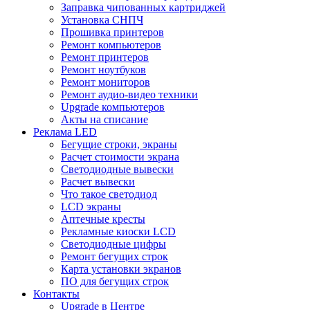
Заправка чипованных картриджей
Установка СНПЧ
Прошивка принтеров
Ремонт компьютеров
Ремонт принтеров
Ремонт ноутбуков
Ремонт мониторов
Ремонт аудио-видео техники
Upgrade компьютеров
Акты на списание
Реклама LED
Бегущие строки, экраны
Расчет стоимости экрана
Светодиодные вывески
Расчет вывески
Что такое светодиод
LCD экраны
Аптечные кресты
Рекламные киоски LCD
Светодиодные цифры
Ремонт бегущих строк
Карта установки экранов
ПО для бегущих строк
Контакты
Upgrade в Центре