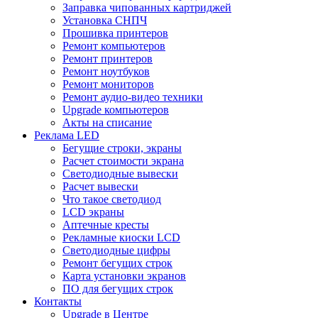
Заправка чипованных картриджей
Установка СНПЧ
Прошивка принтеров
Ремонт компьютеров
Ремонт принтеров
Ремонт ноутбуков
Ремонт мониторов
Ремонт аудио-видео техники
Upgrade компьютеров
Акты на списание
Реклама LED
Бегущие строки, экраны
Расчет стоимости экрана
Светодиодные вывески
Расчет вывески
Что такое светодиод
LCD экраны
Аптечные кресты
Рекламные киоски LCD
Светодиодные цифры
Ремонт бегущих строк
Карта установки экранов
ПО для бегущих строк
Контакты
Upgrade в Центре