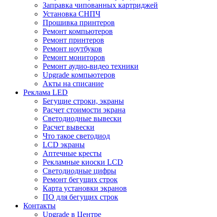
Заправка чипованных картриджей
Установка СНПЧ
Прошивка принтеров
Ремонт компьютеров
Ремонт принтеров
Ремонт ноутбуков
Ремонт мониторов
Ремонт аудио-видео техники
Upgrade компьютеров
Акты на списание
Реклама LED
Бегущие строки, экраны
Расчет стоимости экрана
Светодиодные вывески
Расчет вывески
Что такое светодиод
LCD экраны
Аптечные кресты
Рекламные киоски LCD
Светодиодные цифры
Ремонт бегущих строк
Карта установки экранов
ПО для бегущих строк
Контакты
Upgrade в Центре