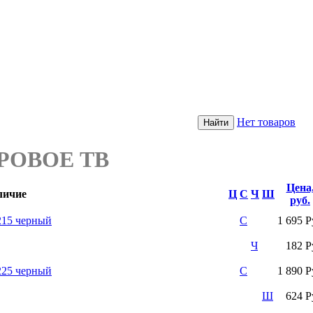
Нет товаров
РОВОЕ ТВ
Цена
личие
Ц
С
Ч
Ш
руб.
15 черный
С
1 695 Р
Ч
182 Р
25 черный
С
1 890 Р
Ш
624 Р