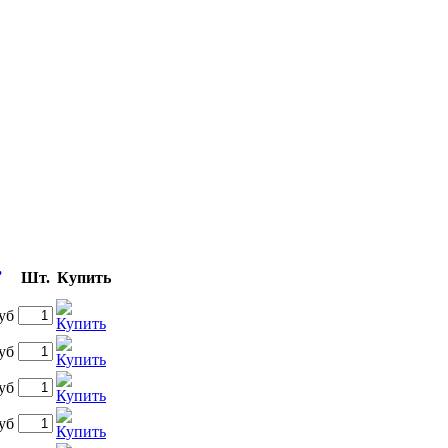
,
Шт.
Купить
уб
уб
уб
уб