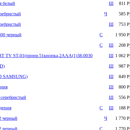
 белый
Ш
811 Р
ребристый
Ч
585 Р
ребристый
Ш
753 Р
00 черный
С
1 950 Р
С
Ш
208 Р
 ST-01(пронр.51кнопка,2ААА(1)38-0030
Ш
1 062 Р
D)
Ш
987 Р
D SAMSUNG)
Ш
849 Р
ния
Ш
800 Р
серебристый
Ш
556 Р
дения
С
Ш
188 Р
 черный
Ч
1 770 Р
 черный
С
1 770 Р