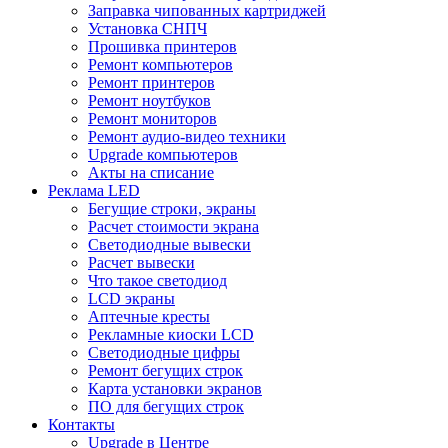
Заправка чипованных картриджей
Установка СНПЧ
Прошивка принтеров
Ремонт компьютеров
Ремонт принтеров
Ремонт ноутбуков
Ремонт мониторов
Ремонт аудио-видео техники
Upgrade компьютеров
Акты на списание
Реклама LED
Бегущие строки, экраны
Расчет стоимости экрана
Светодиодные вывески
Расчет вывески
Что такое светодиод
LCD экраны
Аптечные кресты
Рекламные киоски LCD
Светодиодные цифры
Ремонт бегущих строк
Карта установки экранов
ПО для бегущих строк
Контакты
Upgrade в Центре