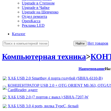
Upgrade в Степном
Upgrade в Чайке
Upgrade на Шевченко
Отдел ремонта
ОренКасса
Реклама LED
Каталог
Нет товаров
Компьютерная техника
>
КОН
Наименование
На
ХАБ USB 2.0 Smartbuy 4 порта голубой (SBHA-6110-B)
КОНЦЕНТРАТОР USB 2.0 + OTG ORIENT MI-363, OTG/USB 
CardReader, адапт
ХАБ USB 2.0 (7 портов с выкл.) SBHA-7207-W
ХАБ USB 3.0 4 ports, вилка TypeC, белый