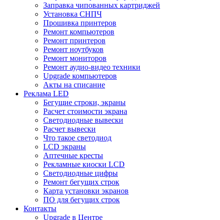
Заправка чипованных картриджей
Установка СНПЧ
Прошивка принтеров
Ремонт компьютеров
Ремонт принтеров
Ремонт ноутбуков
Ремонт мониторов
Ремонт аудио-видео техники
Upgrade компьютеров
Акты на списание
Реклама LED
Бегущие строки, экраны
Расчет стоимости экрана
Светодиодные вывески
Расчет вывески
Что такое светодиод
LCD экраны
Аптечные кресты
Рекламные киоски LCD
Светодиодные цифры
Ремонт бегущих строк
Карта установки экранов
ПО для бегущих строк
Контакты
Upgrade в Центре