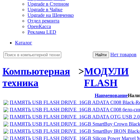
Upgrade в Степном
Upgrade в Чайке
Upgrade на Шевченко
Отдел ремонта
ОренКасса
Реклама LED
Каталог
Нет товаров
Компьютерная
>
МОДУЛИ
техника
FLASH
Наименование
Нали
ПАМЯТЬ USB FLASH DRIVE_16GB ADATA C008 Black-Re
ПАМЯТЬ USB FLASH DRIVE_16GB ADATA C008 бело-син
ПАМЯТЬ USB FLASH DRIVE_16GB ADATA OTG USB 2.0 U
ПАМЯТЬ USB FLASH DRIVE_16GB SmartВuy Crown Blac
ПАМЯТЬ USB FLASH DRIVE_16GB SmartВuy IRON Black/
ПАМЯТЬ USB FLASH DRIVE_16GB Silicon Power Marvel 