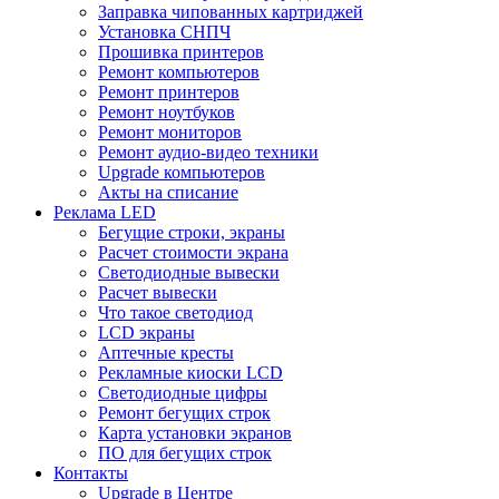
Заправка чипованных картриджей
Установка СНПЧ
Прошивка принтеров
Ремонт компьютеров
Ремонт принтеров
Ремонт ноутбуков
Ремонт мониторов
Ремонт аудио-видео техники
Upgrade компьютеров
Акты на списание
Реклама LED
Бегущие строки, экраны
Расчет стоимости экрана
Светодиодные вывески
Расчет вывески
Что такое светодиод
LCD экраны
Аптечные кресты
Рекламные киоски LCD
Светодиодные цифры
Ремонт бегущих строк
Карта установки экранов
ПО для бегущих строк
Контакты
Upgrade в Центре